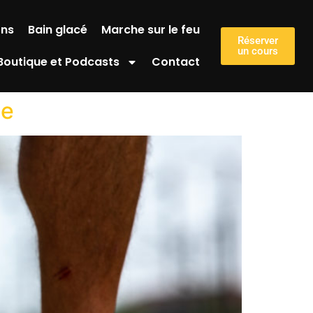
ons
Bain glacé
Marche sur le feu
Réserver
un cours
Boutique et Podcasts
Contact
ue