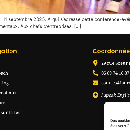
di 11 septembre 2025. A qui s’adresse cette conférence-évé
 mentaux. Aux chefs d’entreprises, […]
gation
Coordonnée
29 rue Soeur 
oach
06 89 74 16 87
hing
contact@laur
rmations
I speak Englis
acé
sur le feu
Des cookie
êtes vous O