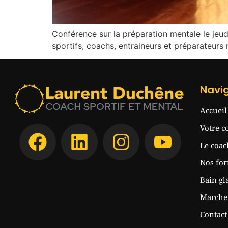
Conférence sur la préparation mentale le jeu
sportifs, coachs, entraineurs et préparateurs
Navi
Accueil
Votre c
Le coac
Nos fo
Bain gl
Marche 
Contact